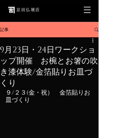
京田仏壇店
記事
9月23日・24日ワークショ
ップ開催 お椀とお箸の吹
き漆体験/金箔貼りお皿づ
くり
９/２３(金・祝）　金箔貼りお
皿づくり