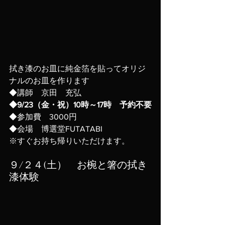
拭き漆のお皿に純金箔を貼ってオリジ
ナルのお皿を作ります
◆講師　京田　充弘
◆9/23（金・祝）10時～17時　予約不要
◆参加費　3000円
◆会場　博選堂FUTATABI
※すぐお持ち帰りいただけます。
９/２４(土）　お椀と箸の拭き
漆体験