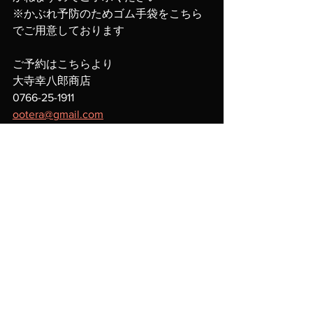
※かぶれ予防のためゴム手袋をこちら
でご用意しております
ご予約はこちらより
大寺幸八郎商店
0766-25-1911
ootera@gmail.com
会場詳細はこちらをご覧ください
https://ootera.com/pages/bringback-
workshop
すべて表示
最新記事